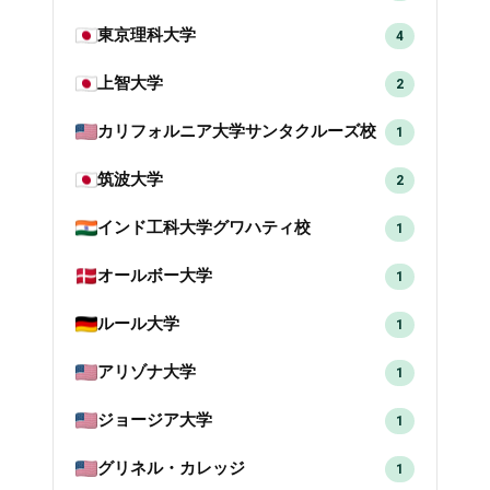
東京理科大学
4
上智大学
2
カリフォルニア大学サンタクルーズ校
1
筑波大学
2
インド工科大学グワハティ校
1
オールボー大学
1
ルール大学
1
アリゾナ大学
1
ジョージア大学
1
グリネル・カレッジ
1