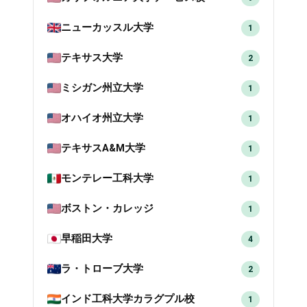
ニューカッスル大学
1
テキサス大学
2
ミシガン州立大学
1
オハイオ州立大学
1
テキサスA&M大学
1
モンテレー工科大学
1
ボストン・カレッジ
1
早稲田大学
4
ラ・トローブ大学
2
インド工科大学カラグプル校
1