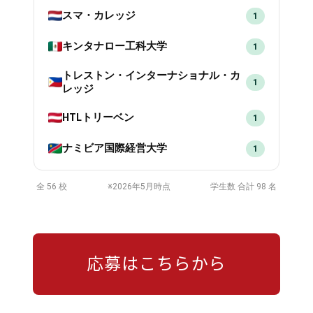
スマ・カレッジ
1
キンタナロー工科大学
1
トレストン・インターナショナル・カ
1
レッジ
HTLトリーベン
1
ナミビア国際経営大学
1
全 56 校
※2026年5月時点
学生数 合計 98 名
応募はこちらから