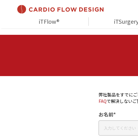
iTFlow®
iTSurger
弊社製品をすでにご利用の
FAQ
で解決しないご
お名前*