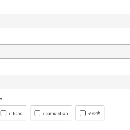
*
iTEcho
iTSimulation
その他