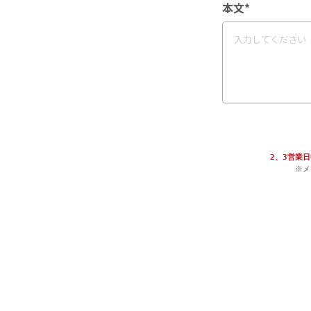
本文*
2、3営業
※メ