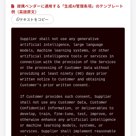
提携ベンダーに適用する「生成AI管理条項」のテンプレート
例（英語原文）
テキストをコピー
Supplier shall not use any generative 
artificial intelligence, large language 
models, machine learning systems, or other 
artificial intelligence tools or services in 
connection with the provision of the Services 
or the processing of Customer Data without 
providing at least ninety (90) days prior 
written notice to Customer and obtaining 
Customer's prior written consent.

If Customer provides such consent, Supplier 
shall not use any Customer Data, Customer 
Confidential Information, or Deliverables to 
develop, train, fine-tune, test, improve, or 
otherwise enhance any artificial intelligence 
or machine learning models, systems, or 
services. Supplier shall implement reasonable 