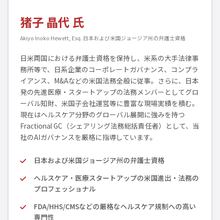
猪子 晶代 氏
Akiyo Inoko Hewett, Esq. 日本および米国ジョージア州の弁護士資格
日米両国における弁護士資格を保持し、米系の大手法律事
務所等で、日系企業のコーポレートガバナンス、コンプラ
イアンス、M&Aなどの米国法務全般に従事。さらに、日本
発の先進医療・スタートアップの法務メンバーとしてグロ
ーバル知財、米国子会社運営等に豊富な現場実績を積む。
現在はヘルスケア分野のグローバル展開に強みを持つ
Fractional GC（シェアリング法務総括責任者）として、当
社のAIガバナンスを厳格に指導しています。
日本および米国ジョージア州の弁護士資格
ヘルスケア・医療スタートアップの米国進出・法務の
プロフェッショナル
FDA/HHS/CMSなどの厳格なヘルスケア規制への高い
専門性