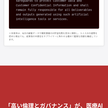
safeguards to protect Customer Data and 
Customer Confidential Information and shall 
remain fully responsible for all Deliverables 
and outputs generated using such artificial 
intelligence tools or services.
※本条項は、当社の顧客データや機密情報のAI学習利用を完全に排除し、たとえAIの適用を
認めた場合でも、成果物の全責任をサプライヤーに負わせる極めて堅固な防御を構成してい
ます。
「高い倫理とガバナンス」が、医療AI