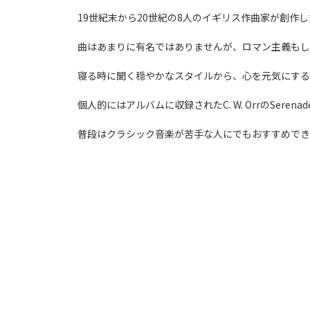
19世紀末から20世紀の8人のイギリス作曲家が創作
曲はあまりに有名ではありませんが、ロマン主義もし
寝る時に聞く穏やかなスタイルから、心を元気にする
個人的にはアルバムに収録された
C. W. OrrのS
eren
普段はクラシック音楽が苦手な人にでもおすすめでき