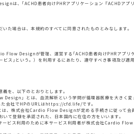
w Designは、｢ACHD患者向けPHRアプリケーション『ACHD
だいた場合は、本規約のすべてに同意されたものとみなします。
io Flow Designが管理、運営する｢ACHD患者向けPHRアプ
サービス｣という。）を利用するにあたり、遵守すべき事項及び適
意義を、以下のとおりとします。
 Flow Design」とは、血流解析という学問が循環器医療を大き
でHPのURLはhttps://cfd.life/です。
とは、株式会社Cardio Flow Designが定める手続きに従っ
esignにおいて登録を承認された、日本国内に在住の方をいいます。
ービス利用のために本サービス利用者が株式会社Cardio Flow 