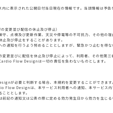
ビス内に表示された公開日付当日現在の情報です。当該情報は予告
容の変更並び配信の休止及び停止）
保守、点検及び更新作業、天災や停電等の不可抗力、その他の理
休止及び停止をすることがあります。
への通知を行うよう努めることとしますが、緊急かつ止むを得な
の変更並びに配信を休止及び停止によって、利用者、その他第三
rdio Flow Designは一切の責任を負わないものとします。
）
ow Designが必要と判断する場合、本規約を変更することができます
io Flow Designは、本サービス利用者への通知、本サービ
ることとします。
は前記の通知又は公表の際に定める効力発生日から効力を生じる