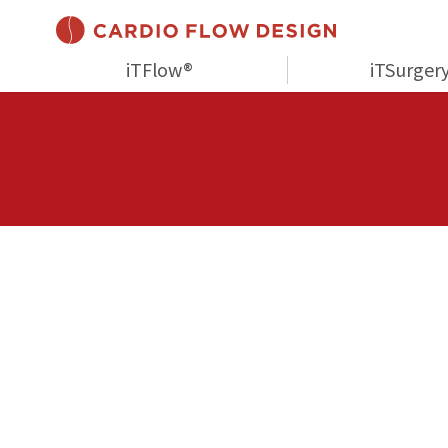
iTFlow®
iTSurger