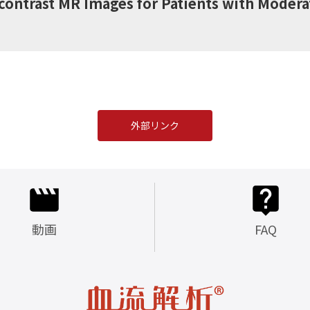
contrast MR Images for Patients with Moderat
外部リンク
動画
FAQ